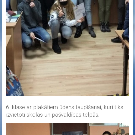
6. klase ar plakātiem ūdens taupīšanai, kuri tiks
izvietoti skolas un pašvaldības telpās.