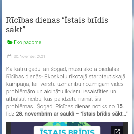
Rīcības dienas “Īstais brīdis
sākt”
Eko padome
30. November, 2021
Kā katru gadu, arī šogad, mūsu skola piedalās
Rīcības dienās- Ekoskolu rīkotajā starptautiskajā
kampaņā, lai vērstu uzmanību nozīmīgām vides
problēmām un aicinātu ikvienu iesaistīties un
atbalstīt rīcību, kas palīdzētu risināt šīs
problēmas.. Šogad Rīcības dienas notiks no
15.
līdz
28. novembrim ar saukli –
“
Īstais brīdis sākt…
”