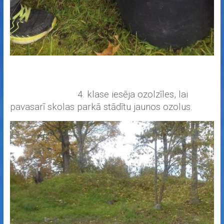
4. klase iesēja ozolzīles, lai
pavasarī skolas parkā stādītu jaunos ozolus.