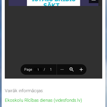
Vairāk informācijas:
Ekoskolu Rīcības dienas (videsfonds.lv)