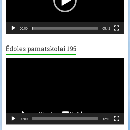
00:00
05:42
Ēdoles pamatskolai 195
Video
Player
00:00
12:16