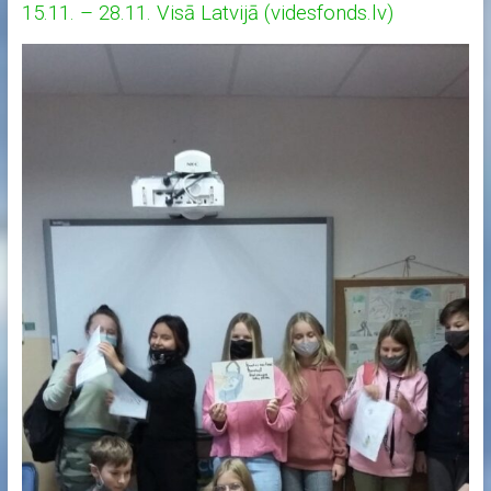
15.11. – 28.11. Visā Latvijā (videsfonds.lv)