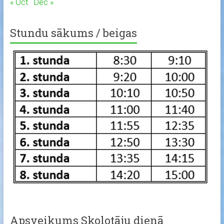
« Oct
Dec »
Stundu sākums / beigas
Apsveikums Skolotāju dienā