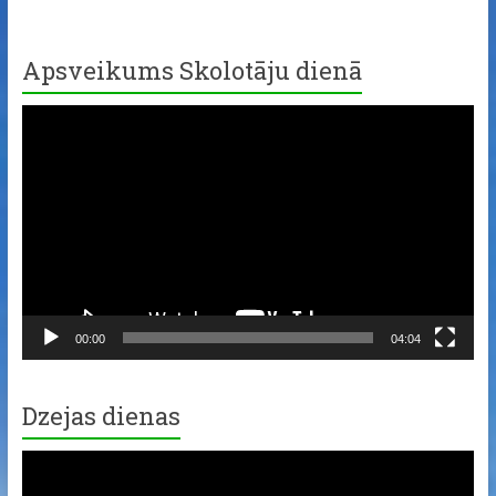
Apsveikums Skolotāju dienā
Video
Player
00:00
04:04
Dzejas dienas
Video
Player