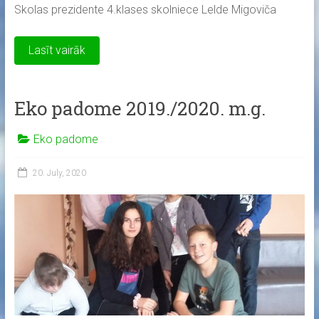
Skolas prezidente 4.klases skolniece Lelde Migoviča
Lasīt vairāk
Eko padome 2019./2020. m.g.
Eko padome
20. July, 2020