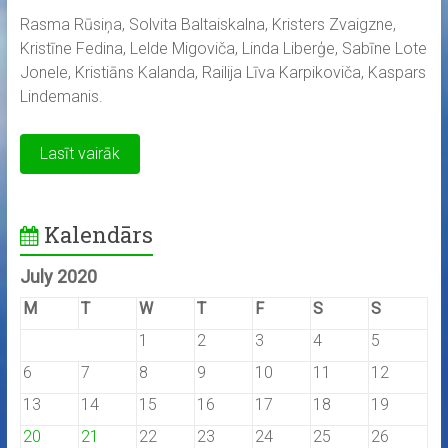
Rasma Rūsiņa, Solvita Baltaiskalna, Kristers Zvaigzne,
Kristīne Fedina, Lelde Migoviča, Linda Liberģe, Sabīne Lote
Jonele, Kristiāns Kalanda, Railija Līva Karpikoviča, Kaspars
Lindemanis.
Lasīt vairāk
Kalendārs
July 2020
M
T
W
T
F
S
S
1
2
3
4
5
6
7
8
9
10
11
12
13
14
15
16
17
18
19
20
21
22
23
24
25
26