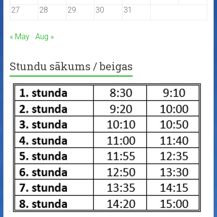
27
28
29
30
31
« May
Aug »
Stundu sākums / beigas