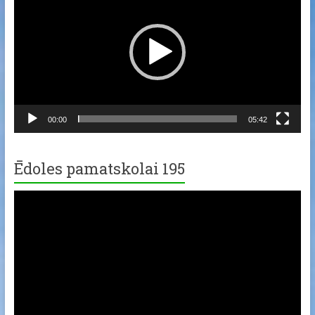
00:00
05:42
Ēdoles pamatskolai 195
Video
Player