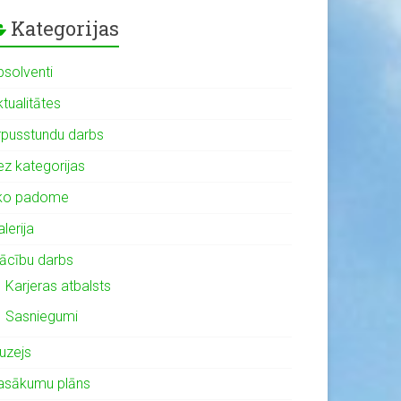
Kategorijas
bsolventi
tualitātes
rpusstundu darbs
ez kategorijas
ko padome
lerija
ācību darbs
Karjeras atbalsts
Sasniegumi
uzejs
asākumu plāns