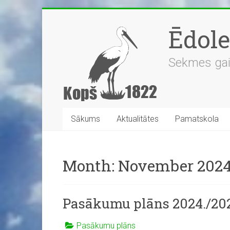
Skip
to
Ēdol
content
Sekmes gaidī
Sākums
Aktualitātes
Pamatskola
Month:
November 202
Pasākumu plāns 2024./202
Pasākumu plāns