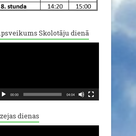
psveikums Skolotāju dienā
ideo
ayer
00:00
04:04
zejas dienas
ideo
ayer