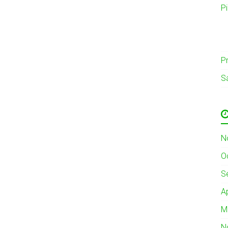
P
Pr
S
N
O
S
A
M
N