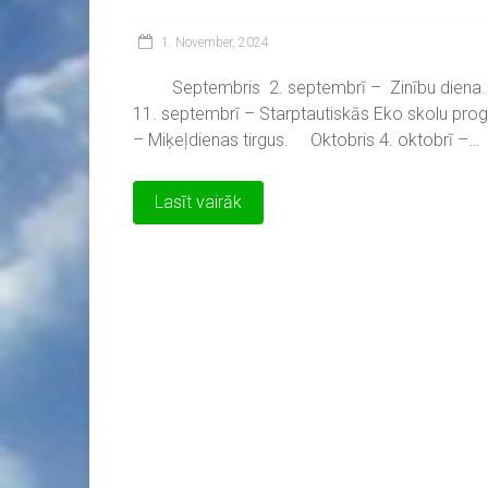
1. November, 2024
Septembris 2. septembrī – Zinību diena. 3. s
11. septembrī – Starptautiskās Eko skolu pr
– Miķeļdienas tirgus. Oktobris 4. oktobrī –…
Lasīt vairāk