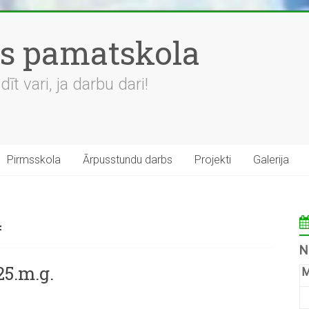
es pamatskola
t vari, ja darbu dari!
Pirmsskola
Ārpusstundu darbs
Projekti
Galerija
4
N
5.m.g.