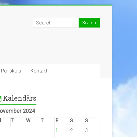
Par skolu
Kontakti
Kalendārs
ovember 2024
M
T
W
T
F
S
S
1
2
3