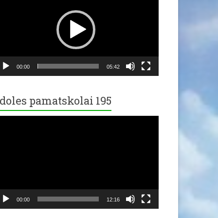
00:00
05:42
doles pamatskolai 195
ideo
ayer
00:00
12:16