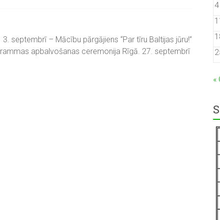
4
1
1
eptembrī – Mācību pārgājiens “Par tīru Baltijas jūru!”
ogrammas apbalvošanas ceremonija Rīgā. 27. septembrī
2
«
S