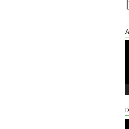
A
V
Pl
D
V
Pl