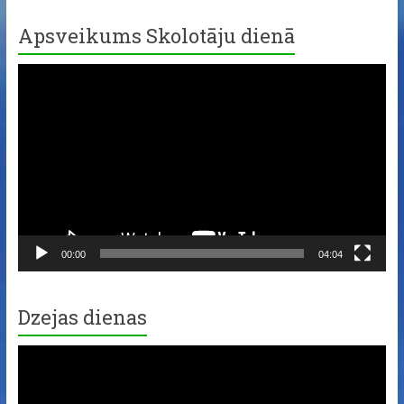
Apsveikums Skolotāju dienā
Video
Player
00:00
04:04
Dzejas dienas
Video
Player