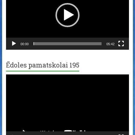
00:00
05:42
Ēdoles pamatskolai 195
Video
Player