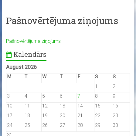
Pašnovērtējuma ziņojums
Pašnovērtējuma ziņojums
Kalendārs
August 2026
M
T
W
T
F
S
S
1
2
3
4
5
6
7
8
9
10
11
12
13
14
15
16
17
18
19
20
21
22
23
24
25
26
27
28
29
30
31