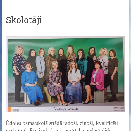
Skolotāji
Ēdoles pamatskolā strādā radoši, zinoši, kvalificēti
pedagogi. Pēc izglītības – augstākā pedagoģiskā