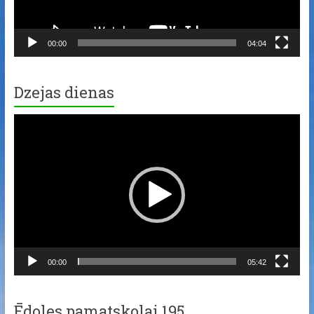
00:00
04:04
Dzejas dienas
Video
Player
00:00
05:42
Ēdoles pamatskolai 195