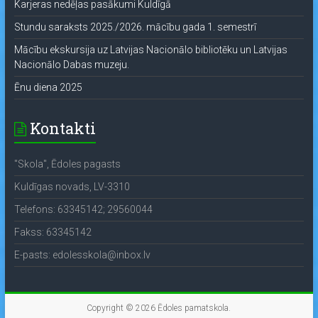
Karjeras nedēļas pasākumi Kuldīgā
Stundu saraksts 2025./2026. mācību gada 1. semestrī
Mācību ekskursija uz Latvijas Nacionālo bibliotēku un Latvijas
Nacionālo Dabas muzeju.
Ēnu diena 2025
Kontakti
"Skola", Ēdoles pagasts
Kuldīgas novads, LV-3310
Telefons: 63345142; 29560044
Fakss: 63345142
E-pasts: edolesskola@inbox.lv
Copyright © 2026
Ēdoles pamatskola
.