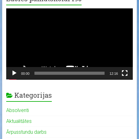
Video
Player
00:00
12:16
Kategorijas
Absolventi
Aktualitātes
Ārpusstundu darbs