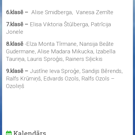
6.klasē –
Alise Smidberga, Vanesa Zemīte
7.klasē –
Elisa Viktoria Štūlberga, Patrīcija
Jonele
8.klasē
-Elza Monta Tīrmane, Nansija Beāte
Gudermane, Alise Madara Mikucka, Izabella
Tauriņa, Lauris Sproģis, Rainers Siļickis
9.klasē –
Justīne Ieva Sproģe, Sandijs Bērends,
Ralfs Krūmiņš, Edvards Ozols, Ralfs Ozols –
Ozoliņš
Kalendārs