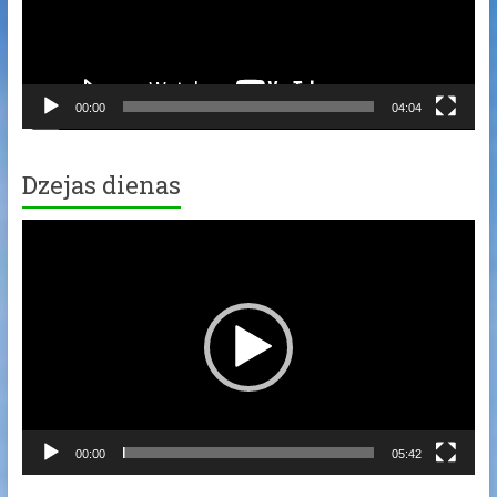
00:00
04:04
Dzejas dienas
Video
Player
00:00
05:42