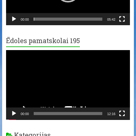
00:00
05:42
Ēdoles pamatskolai 195
Video
Player
00:00
12:16
Kategorijas