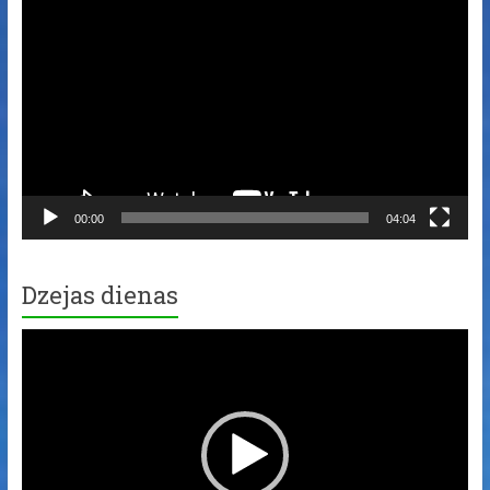
Player
00:00
04:04
Dzejas dienas
Video
Player