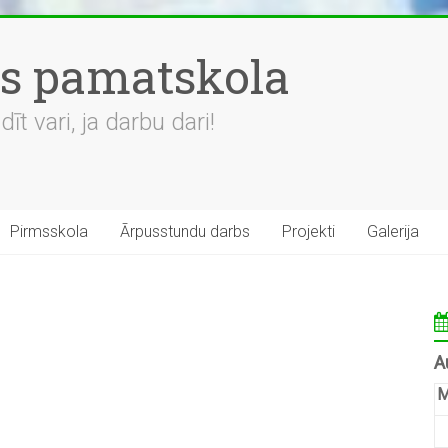
es pamatskola
t vari, ja darbu dari!
Pirmsskola
Ārpusstundu darbs
Projekti
Galerija
A