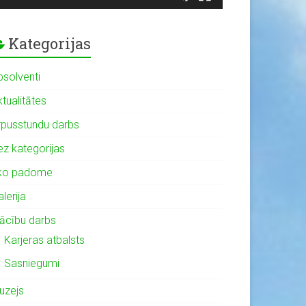
Kategorijas
bsolventi
tualitātes
rpusstundu darbs
ez kategorijas
ko padome
lerija
ācību darbs
Karjeras atbalsts
Sasniegumi
uzejs