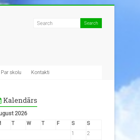
Par skolu
Kontakti
Kalendārs
ugust 2026
M
T
W
T
F
S
S
1
2