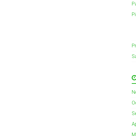
P
P
Pr
S
N
O
S
A
M