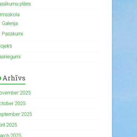
asākumu plāns
irmsskola
Galerija
Pasākumi
ojekti
asniegumi
Arhīvs
ovember 2025
ctober 2025
eptember 2025
pril 2025
arch 2025