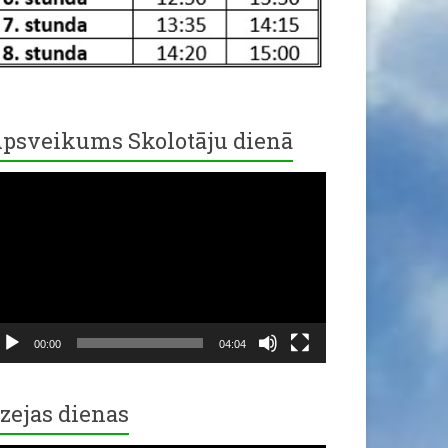
psveikums Skolotāju dienā
ideo
ayer
00:00
04:04
zejas dienas