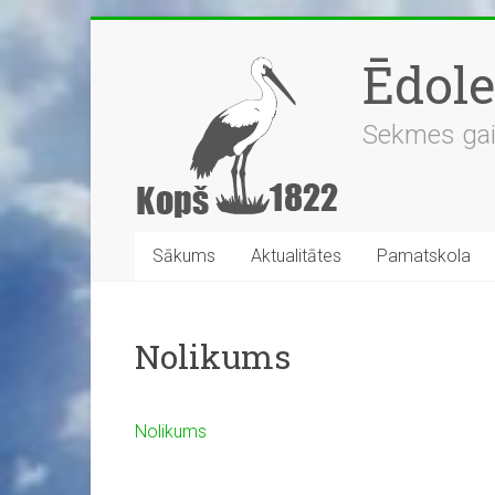
Skip
to
Ēdol
content
Sekmes gaidī
Sākums
Aktualitātes
Pamatskola
Nolikums
Nolikums