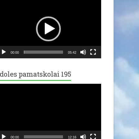
ideo
ayer
00:00
05:42
doles pamatskolai 195
ideo
ayer
00:00
12:16