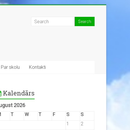
Par skolu
Kontakti
Kalendārs
ugust 2026
M
T
W
T
F
S
S
1
2