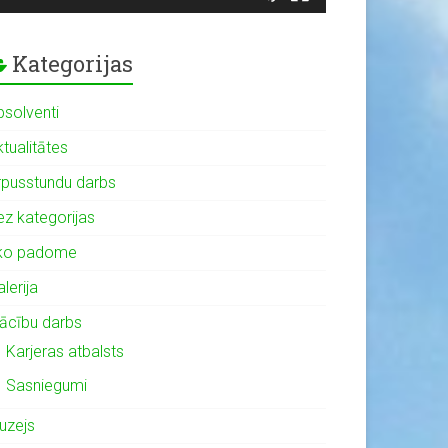
Kategorijas
bsolventi
tualitātes
rpusstundu darbs
ez kategorijas
ko padome
lerija
ācību darbs
Karjeras atbalsts
Sasniegumi
uzejs