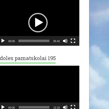
ideo
ayer
00:00
05:42
doles pamatskolai 195
ideo
ayer
00:00
12:16