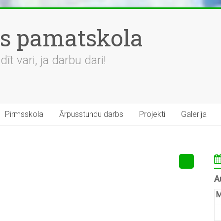
es pamatskola
t vari, ja darbu dari!
Pirmsskola
Ārpusstundu darbs
Projekti
Galerija
A