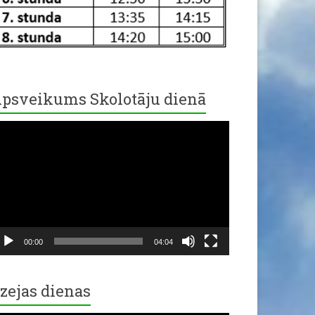
psveikums Skolotāju dienā
ideo
ayer
00:00
04:04
zejas dienas