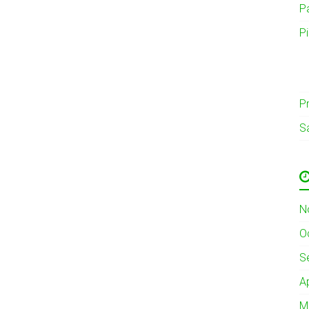
P
P
Pr
S
N
O
S
A
M