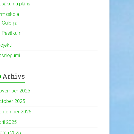
asākumu plāns
irmsskola
Galerija
Pasākumi
ojekti
asniegumi
Arhīvs
ovember 2025
ctober 2025
eptember 2025
pril 2025
arch 2025