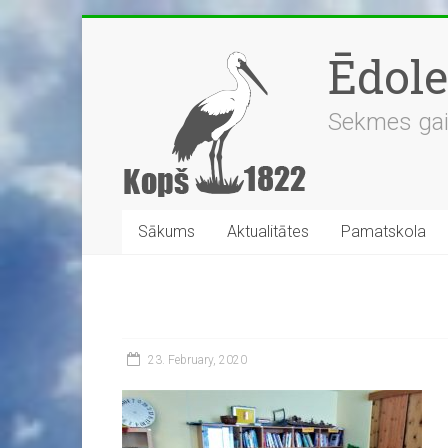
Skip
to
Ēdol
content
Sekmes gaidī
Sākums
Aktualitātes
Pamatskola
23. February, 2020