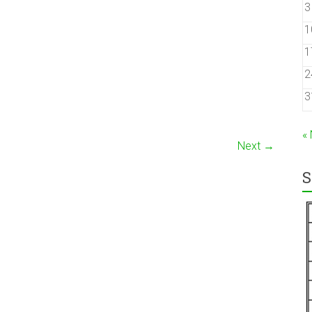
3
1
1
2
3
«
Next →
S