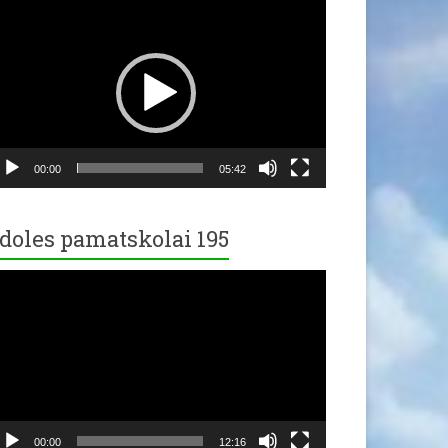
ideo
ayer
00:00
05:42
doles pamatskolai 195
ideo
ayer
00:00
12:16