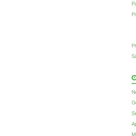
P
P
Pr
S
N
O
S
A
M