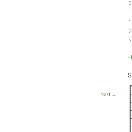
3
1
1
2
3
«
S
Next →