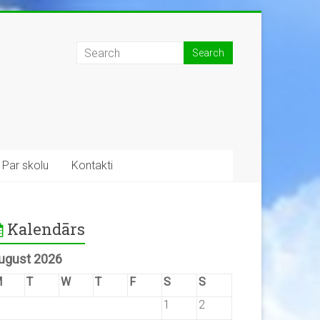
Par skolu
Kontakti
Kalendārs
ugust 2026
M
T
W
T
F
S
S
1
2