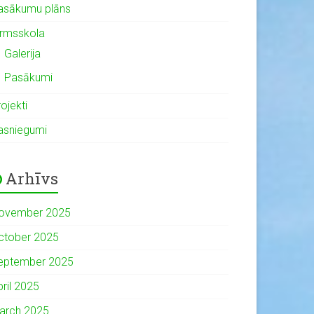
asākumu plāns
irmsskola
Galerija
Pasākumi
ojekti
asniegumi
Arhīvs
ovember 2025
ctober 2025
eptember 2025
pril 2025
arch 2025