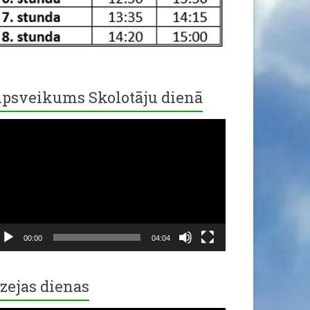
psveikums Skolotāju dienā
ideo
ayer
00:00
04:04
zejas dienas