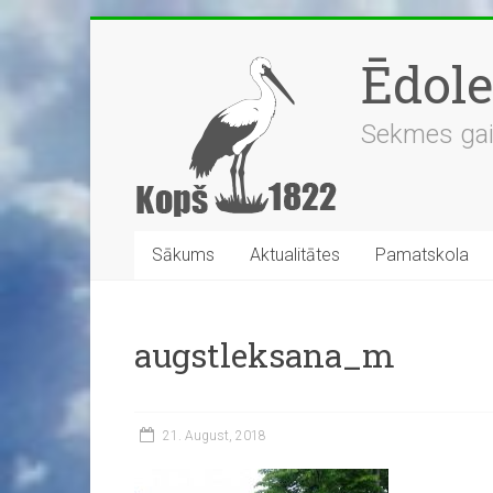
Skip
to
Ēdol
content
Sekmes gaidī
Sākums
Aktualitātes
Pamatskola
augstleksana_m
21. August, 2018