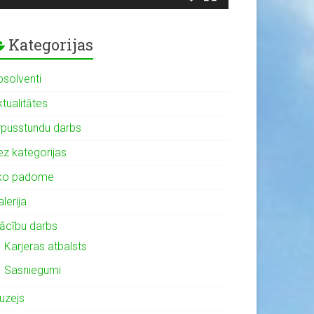
Kategorijas
bsolventi
tualitātes
rpusstundu darbs
ez kategorijas
ko padome
lerija
ācību darbs
Karjeras atbalsts
Sasniegumi
uzejs