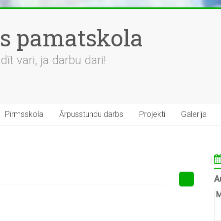
es pamatskola
t vari, ja darbu dari!
Pirmsskola
Ārpusstundu darbs
Projekti
Galerija
A