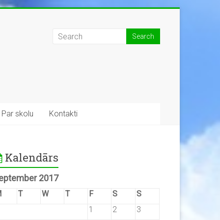
Par skolu
Kontakti
Kalendārs
eptember 2017
M
T
W
T
F
S
S
1
2
3