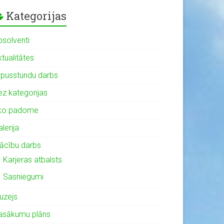
Kategorijas
bsolventi
tualitātes
rpusstundu darbs
ez kategorijas
ko padome
lerija
ācību darbs
Karjeras atbalsts
Sasniegumi
uzejs
asākumu plāns