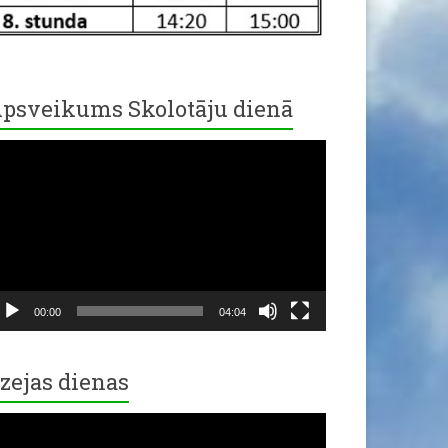
psveikums Skolotāju dienā
ideo
ayer
00:00
04:04
zejas dienas
ideo
ayer