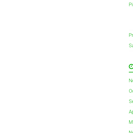
P
Pr
S
N
O
S
A
M
N