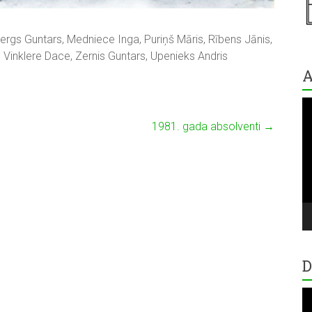
ergs Guntars, Medniece Inga, Puriņš Māris, Rībens Jānis,
, Vinklere Dace, Zernis Guntars, Upenieks Andris
A
V
Pl
1981. gada absolventi
→
D
V
Pl