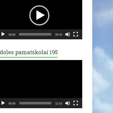
00:00
05:42
doles pamatskolai 195
ideo
ayer
00:00
12:16