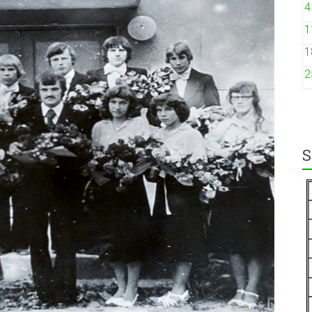
4
1
1
2
S