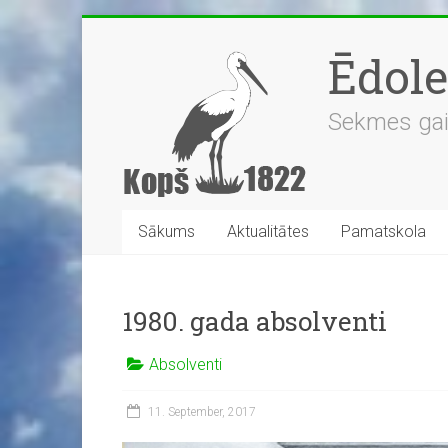
Skip
to
Ēdol
content
Sekmes gaidī
Sākums
Aktualitātes
Pamatskola
1980. gada absolventi
Absolventi
11. September, 2017