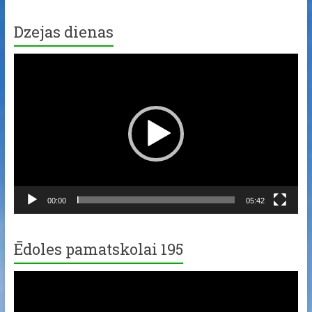
Dzejas dienas
Video
Player
00:00
05:42
Ēdoles pamatskolai 195
Video
Player