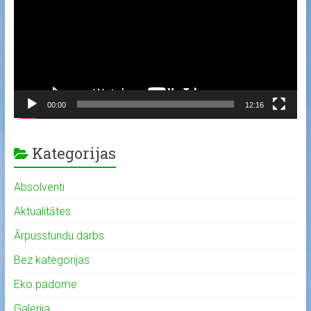
00:00
12:16
Kategorijas
Absolventi
Aktualitātes
Ārpusstundu darbs
Bez kategorijas
Eko padome
Galerija