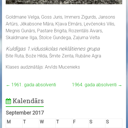
Goldmane Velga, Goss Juris, Immers Zigurds, Jansons
Artūrs, Jēkabsone Māra, Kļava Elmārs, Ļevčenoks Vilis,
Megnis Gunārs, Pastare Brigita, Rozentāls Aivars,
Skaldmane Ilga, Štolce Gundega, Zaļuma Velta
Kuldīgas 1.vidusskolas neklātienes grupa
Bite Ruta, Bože Hilda, Šmite Zenta, Rubāne Agra
Klases audzinātājs: Arvīds Mucenieks
←
1961. gada absolventi
1964. gada absolventi
→
Kalendārs
September 2017
M
T
W
T
F
S
S