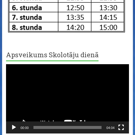
Apsveikums Skolotāju dienā
Video
Player
00:00
04:04